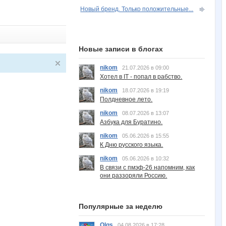
Новый бренд. Только положительные...
Новые записи в блогах
nikom
21.07.2026 в 09:00
Хотел в IT - попал в рабство.
nikom
18.07.2026 в 19:19
Полдневное лето.
nikom
08.07.2026 в 13:07
Азбука для Буратино.
nikom
05.06.2026 в 15:55
К Дню русского языка.
nikom
05.06.2026 в 10:32
В связи с пмэф-26 напомним, как
они раззоряли Россию.
Популярные за неделю
Olgs
04.08.2026 в 17:28