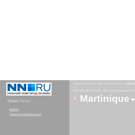
Персональный сайт пользователя
Mart
портрет № 197410 зарегистрирован боле
Martinique
Привет, Гость !
-
Войти
-
Зарегистрироваться