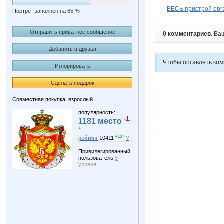
ВЕСЬ пристрой орга
Портрет заполнен на 65 %
Отправить приватное сообщение
0 комментариев
. Ва
Добавить в друзья
Чтобы оставлять ко
Игнорировать
Сделать подарок
Совместная покупка: взрослый
популярность:
-1
1181 место
↓
+10 ↑
рейтинг
10411
?
Привилегированный
пользователь
5
уровня