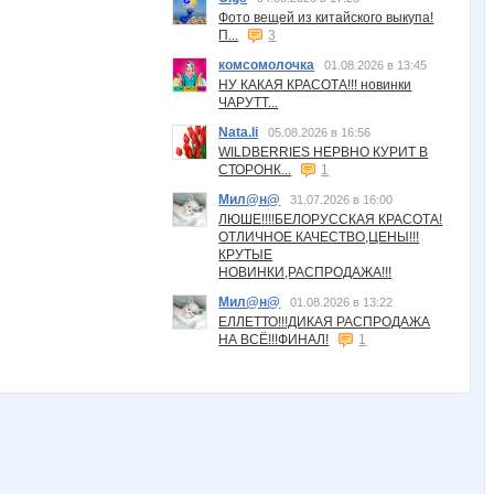
Фото вещей из китайского выкупа!
П...
3
комсомолочка
01.08.2026 в 13:45
НУ КАКАЯ КРАСОТА!!! новинки
ЧАРУТТ...
Nata.li
05.08.2026 в 16:56
WILDBERRIES НЕРВНО КУРИТ В
СТОРОНК...
1
Мил@н@
31.07.2026 в 16:00
ЛЮШЕ!!!!БЕЛОРУССКАЯ КРАСОТА!
ОТЛИЧНОЕ КАЧЕСТВО,ЦЕНЫ!!!
КРУТЫЕ
НОВИНКИ,РАСПРОДАЖА!!!
Мил@н@
01.08.2026 в 13:22
ЕЛЛЕТТО!!!ДИКАЯ РАСПРОДАЖА
НА ВСЁ!!!ФИНАЛ!
1