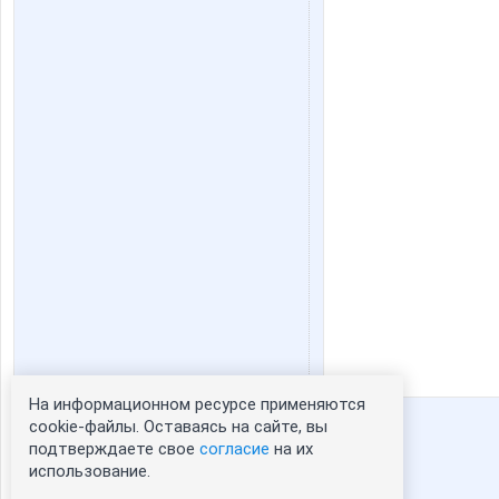
На информационном ресурсе применяются
Статистика портрета:
cookie-файлы. Оставаясь на сайте, вы
подтверждаете свое
согласие
на их
сейчас просматривают портрет - 0
использование.
зарегистрированные пользователи
посетившие портрет за 7 дней - 0