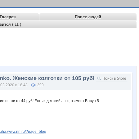
Галерея
Поиск людей
вится
( 11 )
anko. Женские колготки от 105 руб!
.03.2020 в 18:48
399
aruha.www.nn.ru/?page=blog