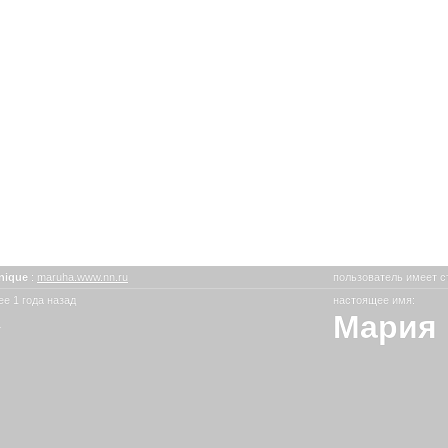
inique
:
maruha.www.nn.ru
пользователь имеет с
е 1 года назад
настоящее имя:
Мария