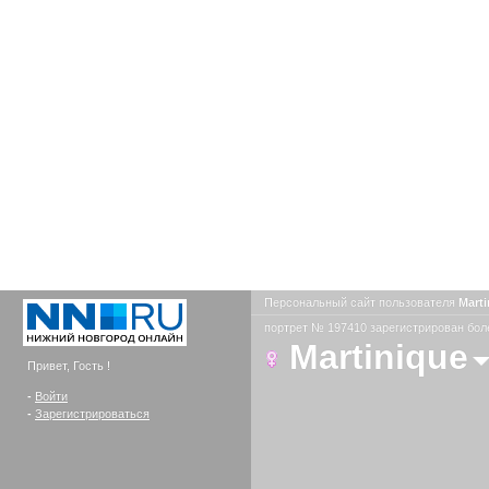
Персональный сайт пользователя
Mart
портрет № 197410 зарегистрирован боле
Martinique
Привет, Гость !
-
Войти
-
Зарегистрироваться