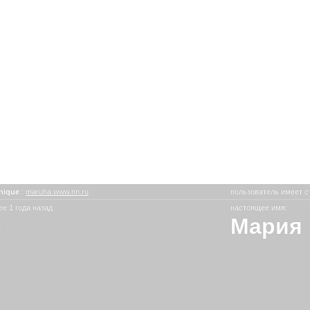
inique
:
maruha.www.nn.ru
пользователь имеет с
е 1 года назад
настоящее имя:
Мария