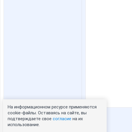
На информационном ресурсе применяются
Статистика портрета:
cookie-файлы. Оставаясь на сайте, вы
подтверждаете свое
согласие
на их
сейчас просматривают портрет - 0
использование.
зарегистрированные пользователи
посетившие портрет за 7 дней - 0