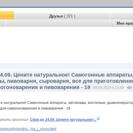
Друзья
( 371 )
Мне нра
4.09. Цените натуральное! Самогонные аппараты,
, пивоварня, сыроварня, все для приготовлени
огоноварения и пивоварения - 19
09.09.2019 в 21:09
анить оригинал:
Сбор до 24.09. Цените натуральное!...
mmunity/sp/stroi...iya_i_pivov.html