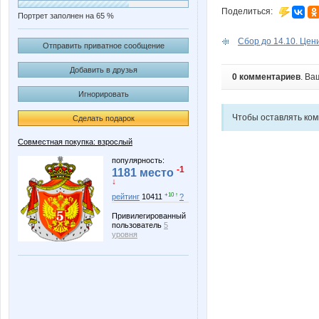
Поделиться:
Портрет заполнен на 65 %
Сбор до 14.10. Цени
Отправить приватное сообщение
Добавить в друзья
0 комментариев
. Ва
Игнорировать
Чтобы оставлять ко
Сделать подарок
Совместная покупка: взрослый
популярность:
-1
1181 место
↓
+10 ↑
рейтинг
10411
?
Привилегированный
пользователь
5
уровня