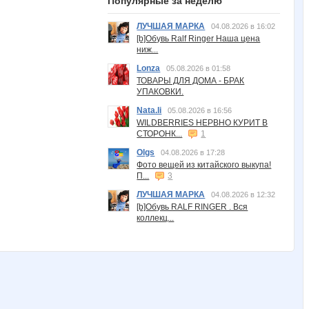
Популярные за неделю
ЛУЧШАЯ МАРКА
04.08.2026 в 16:02
[b]Обувь Ralf Ringer Наша цена
ниж...
Lonza
05.08.2026 в 01:58
ТОВАРЫ ДЛЯ ДОМА - БРАК
УПАКОВКИ.
Nata.li
05.08.2026 в 16:56
WILDBERRIES НЕРВНО КУРИТ В
СТОРОНК...
1
Olgs
04.08.2026 в 17:28
Фото вещей из китайского выкупа!
П...
3
ЛУЧШАЯ МАРКА
04.08.2026 в 12:32
[b]Обувь RALF RINGER . Вся
коллекц...