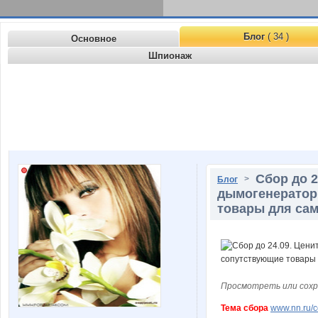
Блог
( 34 )
Основное
Шпионаж
Сбор до 2
>
Блог
дымогенераторы
товары для сам
Просмотреть или сохр
Тема сбора
www.nn.ru/co