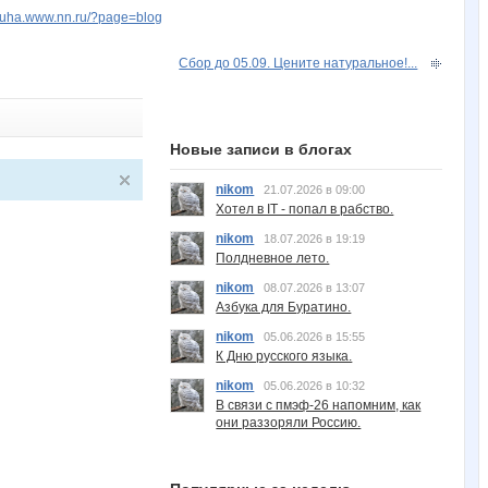
aruha.www.nn.ru/?page=blog
Сбор до 05.09. Цените натуральное!...
Новые записи в блогах
nikom
21.07.2026 в 09:00
Хотел в IT - попал в рабство.
nikom
18.07.2026 в 19:19
Полдневное лето.
nikom
08.07.2026 в 13:07
Азбука для Буратино.
nikom
05.06.2026 в 15:55
К Дню русского языка.
nikom
05.06.2026 в 10:32
В связи с пмэф-26 напомним, как
они раззоряли Россию.