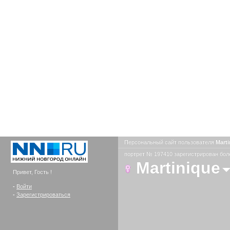
Персональный сайт пользователя
Mart
портрет № 197410 зарегистрирован боле
Martinique
Привет, Гость !
-
Войти
-
Зарегистрироваться