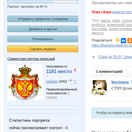
Просмотреть или сохр
Портрет заполнен на 65 %
Тема сбора
www.nn.ru/c
Отправить приватное сообщение
Тэги:
хмель
,
пиво
,
солод
колбаса
,
домашний сыр
настойка
,
бочка дубова
Добавить в друзья
диоптр
Игнорировать
Поделиться:
https://maruha.www.nn.r
Сделать подарок
Сбор до 05.07. Цени
Совместная покупка: взрослый
популярность:
-1
1181 место
1 комментарий
↓
+10 ↑
рейтинг
10411
?
Martinique
СТОП! Доза
Привилегированный
пользователь
5
уровня
Чтобы оставлять ко
Статистика портрета:
сейчас просматривают портрет - 0