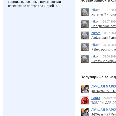
Новые записи в бл
зарегистрированные пользователи
посетившие портрет за 7 дней - 0
nikom
21.07.202
Хотел в IT - поп
nikom
18.07.202
Полдневное лет
nikom
08.07.202
Азбука для Бура
nikom
05.06.202
К Дню русского 
nikom
05.06.202
В связи с пмэф-
Популярные за не
ЛУЧШАЯ МАРК
[b]Обувь RALF RI
Lonza
05.08.2026
ТОВАРЫ ДЛЯ ДО
ЛУЧШАЯ МАРК
[b]Обувь Ralf Ri